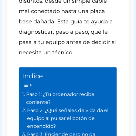
distintos: desde un simple cable
mal conectado hasta una placa
base dañada. Esta guía te ayuda a
diagnosticar, paso a paso, qué le
pasa a tu equipo antes de decidir si
necesita un técnico.
Indice
Paso 1: ¿Tu ordenador recibe
corriente?
Paso 2: ¿Qué señales de vida da el
equipo al pulsar el botón de
encendido?
Paso 3: Enciende pero no da