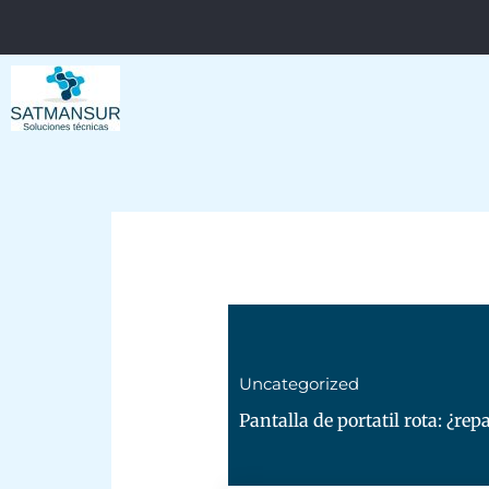
Ir
al
contenido
Uncategorized
Pantalla de portatil rota: ¿repa