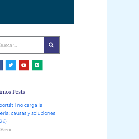
scar
T
Y
M
w
o
e
i
u
d
t
t
i
t
u
u
e
b
m
r
e
imos Posts
portátil no carga la
ería: causas y soluciones
26)
 More »