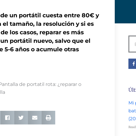
de un portátil cuesta entre 80€ y
el tamaño, la resolución y si es
a de los casos, reparar es más
Bu
n portátil nuevo, salvo que el
 5-6 años o acumule otras
F
a
c
e
b
o
Pantalla de portatil rota: ¿reparar o
o
Últ
k
lla
-
f
Mi 
bat
(20
Read