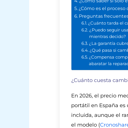
¿Cómo saber si solo e
¿Cómo es el proceso 
Preguntas frecuentes
¿Cuánto tarda el c
¿Puedo seguir usan
mientras decido?
¿La garantía cubre
¿Qué pasa si camb
¿Compensa compra
abaratar la repara
¿Cuánto cuesta cambia
En 2026, el precio me
portátil en España e
incluida, aunque el 
el modelo (
Cronoshare