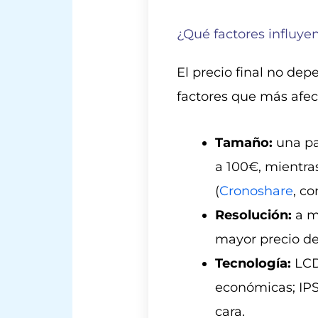
¿Qué factores influyen
El precio final no dep
factores que más afect
Tamaño:
una pan
a 100€, mientra
(
Cronoshare
, co
Resolución:
a ma
mayor precio de 
Tecnología:
LCD
económicas; IPS
cara.