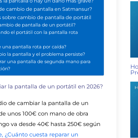
s la pantalla o hay un daño más grave?
de cambio de pantalla en Satmansur?
 sobre cambio de pantalla de portátil
ambio de pantalla de un portátil?
do el portátil con la pantalla rota
 una pantalla rota por caída?
io la pantalla y el problema persiste?
r una pantalla de segunda mano para
Ho
ción?
Pr
r la pantalla de un portátil en 2026?
dio de cambiar la pantalla de un
s de unos 100€ con mano de obra
rango va desde 40€ hasta 250€ según
, ¿Cuánto cuesta reparar un