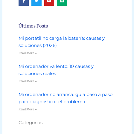
a
w
o
e
c
i
u
d
e
t
t
i
b
t
u
u
o
e
b
m
o
r
e
Últimos Posts
k
-
f
Mi portátil no carga la batería: causas y
soluciones (2026)
Read More »
Mi ordenador va lento: 10 causas y
soluciones reales
Read More »
Mi ordenador no arranca: guia paso a paso
para diagnosticar el problema
Read More »
Categorías