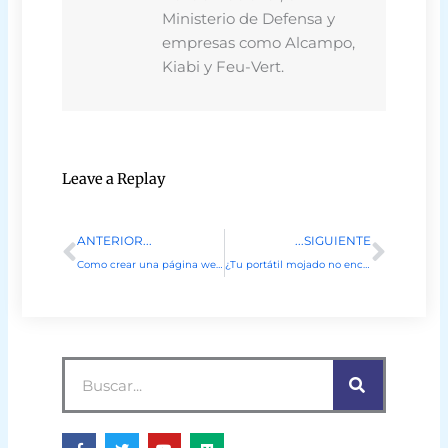
Ministerio de Defensa y
empresas como Alcampo,
Kiabi y Feu-Vert.
Leave a Replay
Ant
Sigu
ANTERIOR...
...SIGUIENTE
Como crear una página web para mi empresa desde cero
¿Tu portátil mojado no enciende?
Buscar
F
T
Y
M